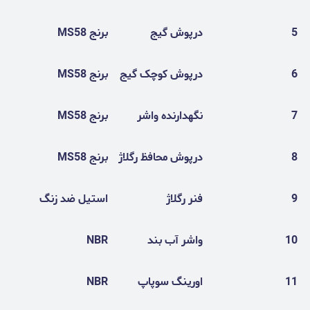
5
درپوش گیج
برنج MS58
6
درپوش کوچک گیج
برنج MS58
7
نگهدارنده واشر
برنج MS58
8
درپوش محافظ رگلاژ
برنج MS58
9
فنر رگلاژ
استیل ضد زنگ
10
واشر آب بند
NBR
11
اورینگ سوپاپ
NBR