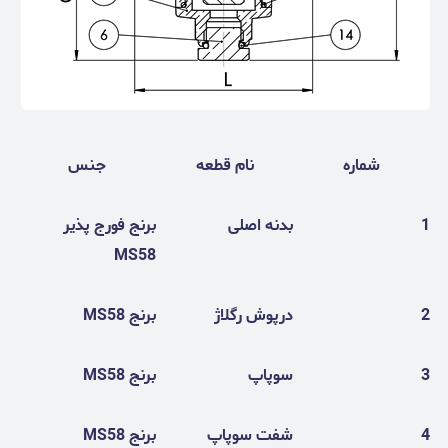
شماره
نام قطعه
جنس
1
بدنه اصلی
برنج فورج پذیر
MS58
2
درپوش رگلاژ
برنج MS58
3
سوپاپ
برنج MS58
4
شفت سوپاپ
برنج MS58