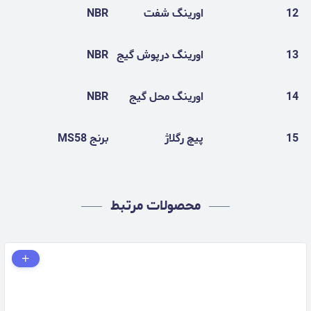
12
اورینگ شفت
NBR
13
اورینگ درپوش گیج
NBR
14
اورینگ محل گیج
NBR
15
پیچ رگلاژ
برنج MS58
محصولات مرتبط