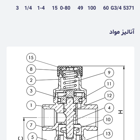
3
1/4
1-4
15
0-80
49
100
60
G3/4
5371
آنالیز مواد