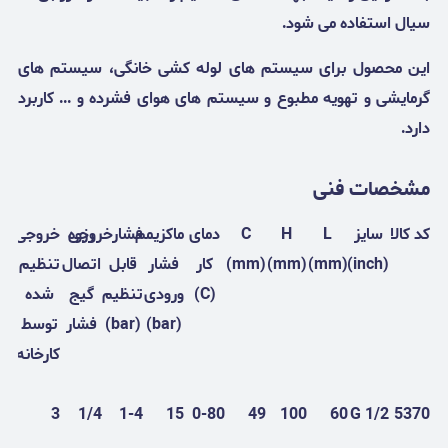
سیال استفاده می شود.
این محصول برای سیستم های لوله کشی خانگی، سیستم های
گرمایشی و تهویه مطبوع و سیستم های هوای فشرده و ... کاربرد
دارد.
مشخصات فنی
کد کالا
سایز
L
H
C
دمای
ماکزیمم
فشارخروجی
رزوه
خروجی
(inch)
(mm)
(mm)
(mm)
کار
فشار
قابل
اتصال
تنظیم
(C)
ورودی
تنظیم
گیج
شده
(bar)
(bar)
فشار
توسط
کارخانه(bar)
3
1/4
1-4
15
0-80
49
100
60
G 1/2
5370