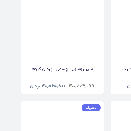
 دار
شیر روشویی چشمی قهرمان کروم
ن
۳۵٫۷۷۴٫۰۹۹
۳۰٫۷۶۵٫۸۰۰
تومان
تخفیف