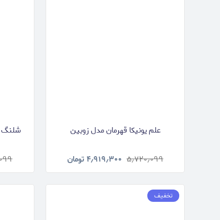
علم یونیکا قهرمان مدل زوبین
شلنگ تو
۵٫۷۲۰٫۰۹۹
۴٫۹۱۹٫۳۰۰
تومان
٫۰۹۹
تخفیف