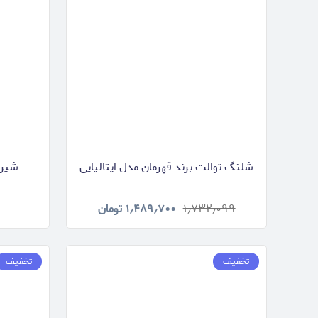
شلنگ توالت برند قهرمان مدل ایتالیایی
شیر 
۱٫۷۳۲٫۰۹۹
۱٫۴۸۹٫۷۰۰
تومان
تخفیف
تخفیف